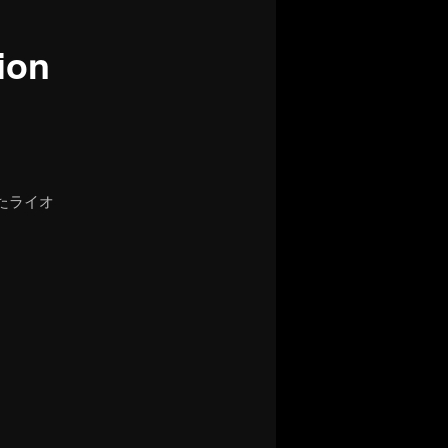
on
たライオ