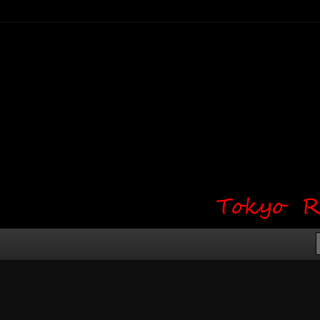
り・ワンポイント・girl tattoo）
タジオ 吉祥寺 Red Bunny
タトゥーデザイン・タトゥー画像