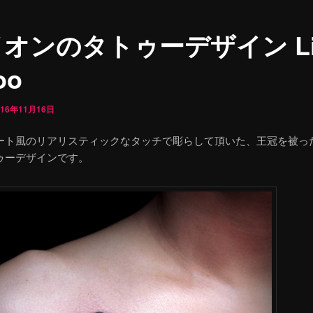
オンのタトゥーデザイン Li
oo
016年11月16日
ート風のリアリスティックなタッチで彫らして頂いた、王冠を被っ
ゥーデザインです。