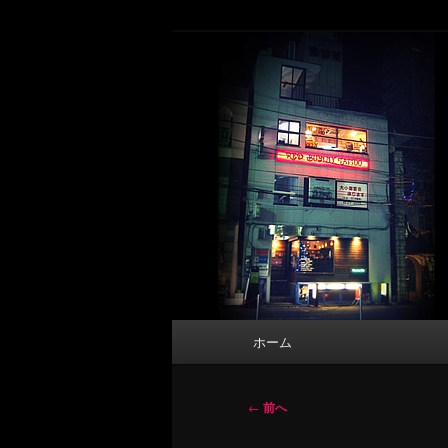
メ
タトゥーデザイン・画像の紹介（和彫
イ
ン
東京 タトゥース
コ
Tattoo 
ン
テ
ン
ツ
へ
移
動
メ
ホーム
イ
ン
メ
投
←
前へ
ニ
稿