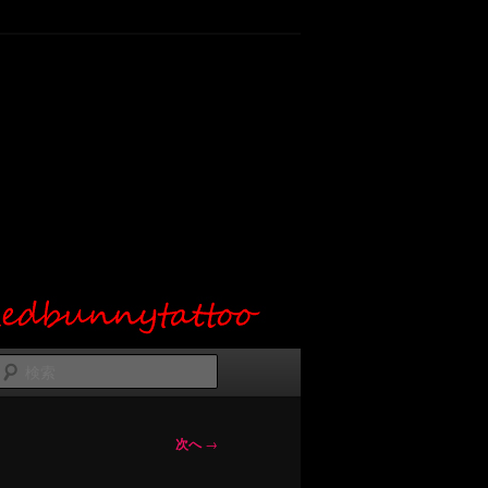
検
索
次へ
→