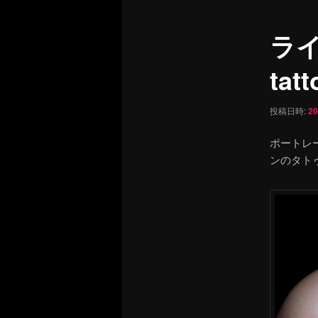
ュ
ナ
ー
ビ
ライ
ゲ
ー
tatt
シ
ョ
ン
投稿日時:
2
ポートレ
ンのタト