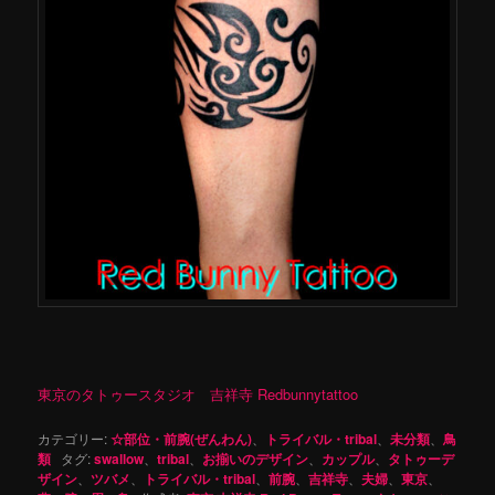
東京のタトゥースタジオ 吉祥寺 Redbunnytattoo
カテゴリー:
☆部位・前腕(ぜんわん)
、
トライバル・tribal
、
未分類
、
鳥
類
タグ:
swallow
、
tribal
、
お揃いのデザイン
、
カップル
、
タトゥーデ
ザイン
、
ツバメ
、
トライバル・tribal
、
前腕
、
吉祥寺
、
夫婦
、
東京
、