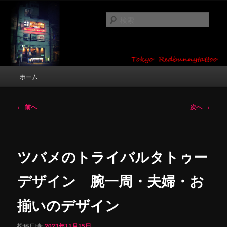
メ
タトゥーデザイン・画像の紹介（和彫り・ワンポイント・girl tattoo）
イ
検
ン
索
コ
東京 タトゥースタジオ 吉祥寺 Red
ン
テ
Bunny Tattoo タトゥーデザイン・タ
ン
メ
ホーム
トゥー画像
ツ
イ
へ
ン
移
メ
投
←
前へ
次へ
→
動
ニ
稿
ュ
ナ
ー
ビ
ゲ
ツバメのトライバルタトゥー
ー
シ
デザイン 腕一周・夫婦・お
ョ
ン
揃いのデザイン
投稿日時:
2023年11月15日