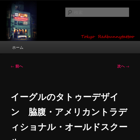
メ
タトゥーデザイン・画像の紹介（和彫り・ワンポイント・girl tattoo）
イ
検
ン
索
コ
東京 タトゥースタジオ 吉祥寺 Red
ン
テ
Bunny Tattoo タトゥーデザイン・タ
ン
メ
ホーム
トゥー画像
ツ
イ
へ
ン
移
メ
投
←
前へ
次へ
→
動
ニ
稿
ュ
ナ
ー
ビ
ゲ
イーグルのタトゥーデザイ
ー
シ
ン 脇腹・アメリカントラデ
ョ
ン
ィショナル・オールドスクー