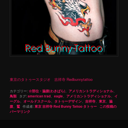
東京のタトゥースタジオ 吉祥寺 Redbunnytattoo
カテゴリー:
☆部位・脇腹(わきばら)
、
アメリカントラディショナル
、
鳥類
タグ:
american trad
、
eagle
、
アメリカントラディショナル
、
イ
ーグル
、
オールドスクール
、
タトゥーデザイン
、
吉祥寺
、
東京
、
脇
腹
、
鷲
作成者:
東京 吉祥寺 Red Bunny Tattoo タトゥー
この投稿の
パーマリンク