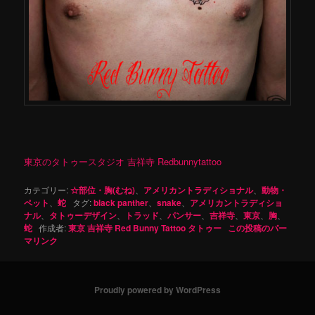
東京のタトゥースタジオ 吉祥寺 Redbunnytattoo
カテゴリー:
☆部位・胸(むね)
、
アメリカントラディショナル
、
動物・
ペット
、
蛇
タグ:
black panther
、
snake
、
アメリカントラディショ
ナル
、
タトゥーデザイン
、
トラッド
、
パンサー
、
吉祥寺
、
東京
、
胸
、
蛇
作成者:
東京 吉祥寺 Red Bunny Tattoo タトゥー
この投稿のパー
マリンク
Proudly powered by WordPress