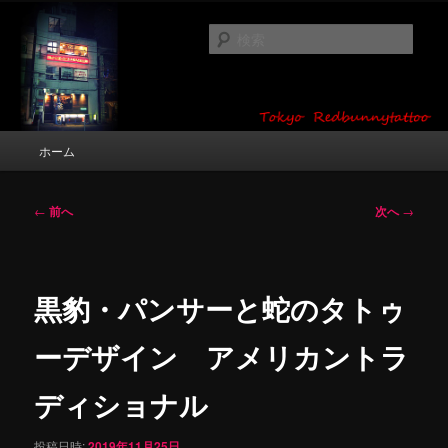
メ
タトゥーデザイン・画像の紹介（和彫り・ワンポイント・girl tattoo）
イ
検
ン
索
コ
東京 タトゥースタジオ 吉祥寺 Red
ン
テ
Bunny Tattoo タトゥーデザイン・タ
ン
メ
ホーム
トゥー画像
ツ
イ
へ
ン
移
メ
投
←
前へ
次へ
→
動
ニ
稿
ュ
ナ
ー
ビ
ゲ
黒豹・パンサーと蛇のタトゥ
ー
シ
ーデザイン アメリカントラ
ョ
ン
ディショナル
投稿日時:
2019年11月25日