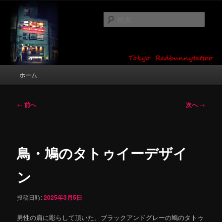
メ
タトゥーデザイン・画像の紹介（和彫り・ワンポイント・girl tattoo）
イ
検
ン
索
コ
東京 タトゥースタジオ 吉祥寺 Red
ン
テ
Bunny Tattoo タトゥーデザイン・タ
ン
メ
ホーム
トゥー画像
ツ
イ
へ
ン
移
メ
投
←
前へ
次へ
→
動
ニ
稿
ュ
ナ
ー
ビ
ゲ
鳥・鳩のタトゥイーデザイ
ー
シ
ン
ョ
ン
投稿日時:
2025年3月5日
男性の肩に彫らして頂いた、ブラックアンドグレーの鳩のタトゥ