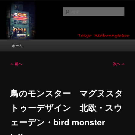
メ
タトゥーデザイン・画像の紹介（和彫り・ワンポイント・girl tattoo）
イ
検
ン
索
コ
東京 タトゥースタジオ 吉祥寺 Red
ン
テ
Bunny Tattoo タトゥーデザイン・タ
ン
メ
ホーム
トゥー画像
ツ
イ
へ
ン
移
メ
投
←
前へ
次へ
→
動
ニ
稿
ュ
ナ
ー
ビ
ゲ
鳥のモンスター マグヌスタ
ー
シ
トゥーデザイン 北欧・スウ
ョ
ン
ェーデン・bird monster