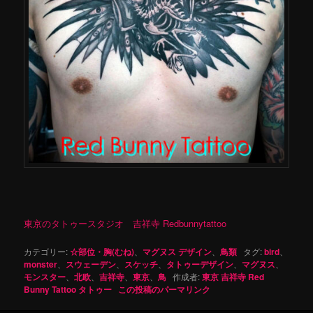
東京のタトゥースタジオ 吉祥寺 Redbunnytattoo
カテゴリー:
☆部位・胸(むね)
、
マグヌス デザイン
、
鳥類
タグ:
bird
、
monster
、
スウェーデン
、
スケッチ
、
タトゥーデザイン
、
マグヌス
、
モンスター
、
北欧
、
吉祥寺
、
東京
、
鳥
作成者:
東京 吉祥寺 Red
Bunny Tattoo タトゥー
この投稿のパーマリンク