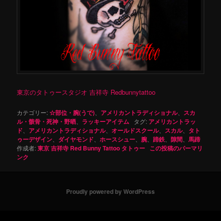
東京のタトゥースタジオ 吉祥寺 Redbunnytattoo
カテゴリー:
☆部位・腕(うで)
、
アメリカントラディショナル
、
スカ
ル・骸骨・死神・野晒
、
ラッキーアイテム
タグ:
アメリカントラッ
ド
、
アメリカントラディショナル
、
オールドスクール
、
スカル
、
タト
ゥーデザイン
、
ダイヤモンド
、
ホースシュー
、
腕
、
蹄鉄
、
隙間
、
馬蹄
作成者:
東京 吉祥寺 Red Bunny Tattoo タトゥー
この投稿のパーマリ
ンク
Proudly powered by WordPress