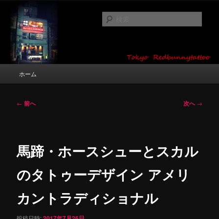
メ
タトゥーデザイン・画像の紹介（和彫り・ワンポイント・girl tattoo）
イ
検
ン
索
コ
東京 タトゥースタジオ 吉祥寺 Red
ン
テ
Bunny Tattoo タトゥーデザイン・タ
ン
メ
ホーム
トゥー画像
ツ
イ
へ
ン
移
メ
投
←
前へ
次へ
→
動
ニ
稿
ュ
ナ
ー
ビ
ゲ
馬蹄・ホースシューとスカル
ー
シ
のタトゥーデザイン アメリ
ョ
ン
カントラディショナル
投稿日時:
2017年7月26日