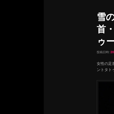
ュ
ナ
ー
ビ
雪
ゲ
ー
首
シ
ョ
ゥ
ン
投稿日時:
2
女性の足
ントタト