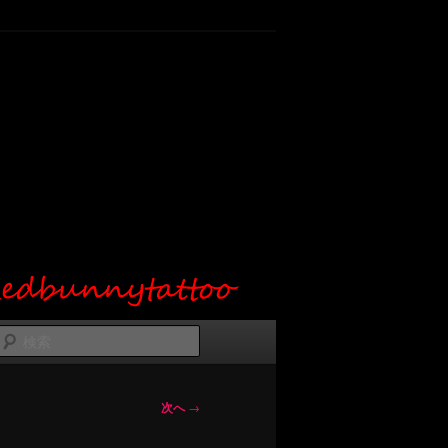
検
索
次へ
→