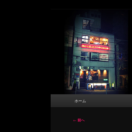
メ
タトゥーデザイン・画像の紹介（和彫
イ
ン
東京 タトゥース
コ
Tattoo 
ン
テ
ン
ツ
へ
移
動
メ
ホーム
イ
ン
メ
投
←
前へ
ニ
稿