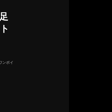
足
ト
ワンポイ