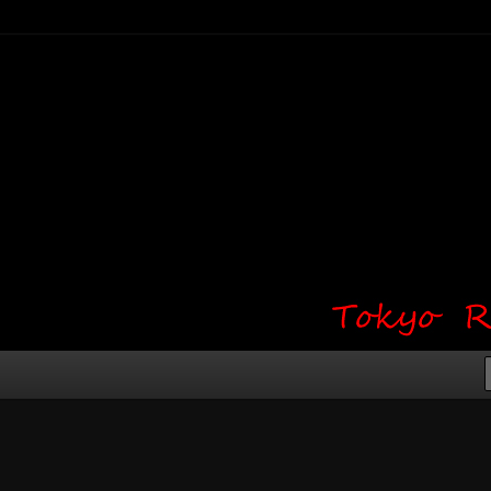
り・ワンポイント・girl tattoo）
タジオ 吉祥寺 Red Bunny
タトゥーデザイン・タトゥー画像