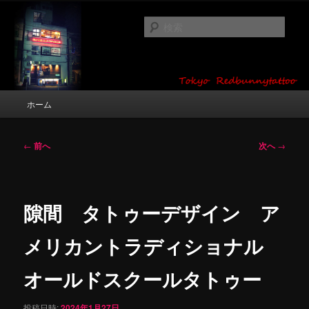
メ
タトゥーデザイン・画像の紹介（和彫り・ワンポイント・girl tattoo）
イ
検
ン
索
コ
東京 タトゥースタジオ 吉祥寺 Red
ン
テ
Bunny Tattoo タトゥーデザイン・タ
ン
メ
ホーム
トゥー画像
ツ
イ
へ
ン
移
メ
投
←
前へ
次へ
→
動
ニ
稿
ュ
ナ
ー
ビ
ゲ
隙間 タトゥーデザイン ア
ー
シ
メリカントラディショナル
ョ
ン
オールドスクールタトゥー
投稿日時:
2024年1月27日