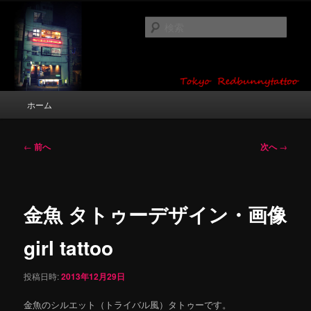
メ
タトゥーデザイン・画像の紹介（和彫り・ワンポイント・girl tattoo）
イ
検
ン
索
コ
東京 タトゥースタジオ 吉祥寺 Red
ン
テ
Bunny Tattoo タトゥーデザイン・タ
ン
メ
ホーム
トゥー画像
ツ
イ
へ
ン
移
メ
投
←
前へ
次へ
→
動
ニ
稿
ュ
ナ
ー
ビ
ゲ
金魚 タトゥーデザイン・画像
ー
シ
girl tattoo
ョ
ン
投稿日時:
2013年12月29日
金魚のシルエット（トライバル風）タトゥーです。