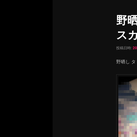
ュ
ナ
ー
ビ
野晒
ゲ
ー
ス
シ
ョ
ン
投稿日時:
2
野晒し タ