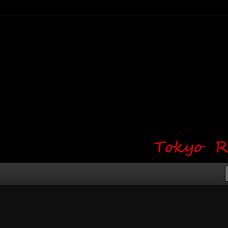
り・ワンポイント・girl tattoo）
タジオ 吉祥寺 Red Bunny
タトゥーデザイン・タトゥー画像