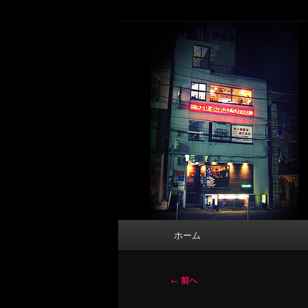
メ
タトゥーデザイン・画像の紹介（和彫
イ
ン
東京 タトゥース
コ
Tattoo 
ン
テ
ン
ツ
へ
移
動
メ
ホーム
イ
ン
メ
投
←
前へ
ニ
稿