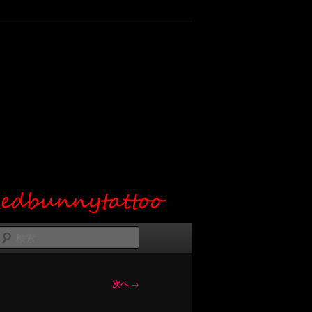
検
索
次へ
→