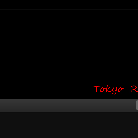
り・ワンポイント・girl tattoo）
タジオ 吉祥寺 Red Bunny
タトゥーデザイン・タトゥー画像