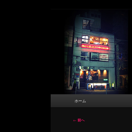
メ
タトゥーデザイン・画像の紹介（和彫
イ
ン
東京 タトゥース
コ
Tattoo 
ン
テ
ン
ツ
へ
移
動
メ
ホーム
イ
ン
メ
投
←
前へ
ニ
稿