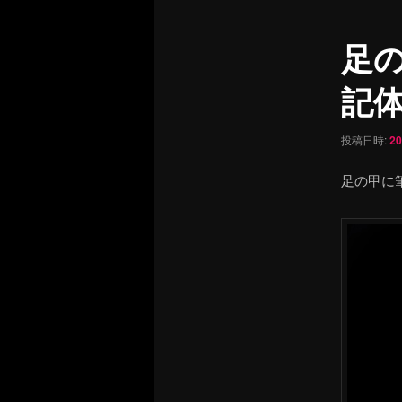
ュ
ナ
ー
ビ
足の
ゲ
ー
記体 
シ
ョ
ン
投稿日時:
2
足の甲に