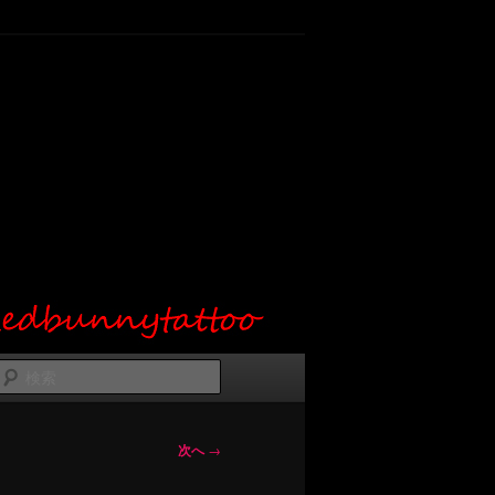
検
索
次へ
→