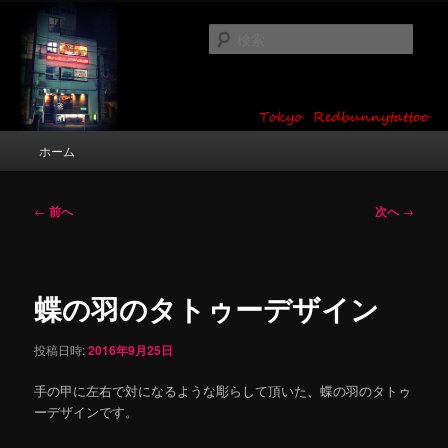
メ
タトゥーデザイン・画像の紹介（和彫り・ワンポイント・girl tattoo）
イ
検
ン
索
コ
東京 タトゥースタジオ 吉祥寺 Red
ン
テ
Bunny Tattoo タトゥーデザイン・タ
ン
メ
ホーム
トゥー画像
ツ
イ
へ
ン
移
メ
投
←
前へ
次へ
→
動
ニ
稿
ュ
ナ
ー
ビ
ゲ
蝶の羽のタトゥーデザイン
ー
シ
投稿日時:
2016年9月25日
ョ
ン
手の甲に左右で対になるような彫らして頂いた、蝶の羽のタトゥ
ーデザインです。