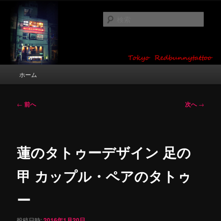
メ
タトゥーデザイン・画像の紹介（和彫り・ワンポイント・girl tattoo）
イ
検
ン
索
コ
東京 タトゥースタジオ 吉祥寺 Red
ン
テ
Bunny Tattoo タトゥーデザイン・タ
ン
メ
ホーム
トゥー画像
ツ
イ
へ
ン
移
メ
投
←
前へ
次へ
→
動
ニ
稿
ュ
ナ
ー
ビ
ゲ
蓮のタトゥーデザイン 足の
ー
シ
甲 カップル・ペアのタトゥ
ョ
ン
ー
投稿日時:
2016年1月20日