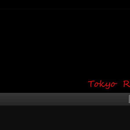
り・ワンポイント・girl tattoo）
タジオ 吉祥寺 Red Bunny
タトゥーデザイン・タトゥー画像