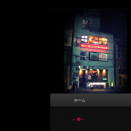
メ
タトゥーデザイン・画像の紹介（和彫
イ
ン
東京 タトゥース
コ
Tattoo 
ン
テ
ン
ツ
へ
移
動
メ
ホーム
イ
ン
メ
投
←
前へ
ニ
稿