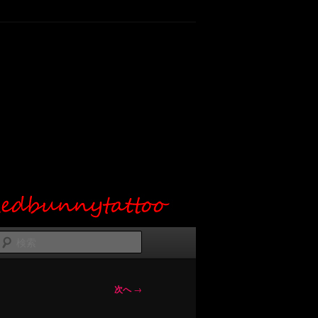
検
索
次へ
→