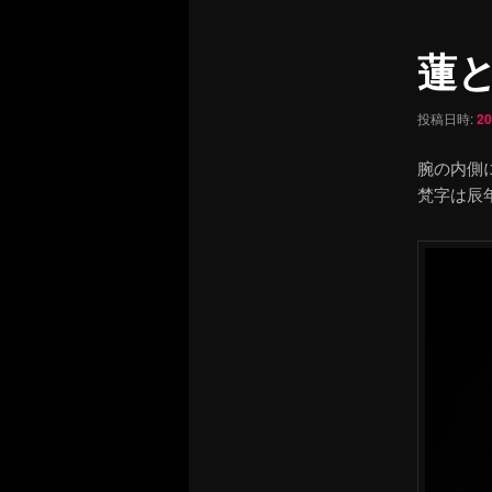
ュ
ナ
ー
ビ
蓮と
ゲ
ー
シ
投稿日時:
2
ョ
ン
腕の内側
梵字は辰