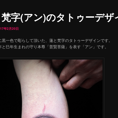
梵字(アン)のタトゥーデザ
017年2月20日
に黒一色で彫らして頂いた、蓮と梵字のタトゥーデザインです。
年と巳年生まれの守り本尊「普賢菩薩」を表す「アン」です。