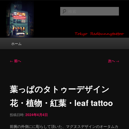
メ
タトゥーデザイン・画像の紹介（和彫り・ワンポイント・girl tattoo）
イ
検
ン
索
コ
東京 タトゥースタジオ 吉祥寺 Red
ン
テ
Bunny Tattoo タトゥーデザイン・タ
ン
メ
ホーム
トゥー画像
ツ
イ
へ
ン
移
メ
投
←
前へ
次へ
→
動
ニ
稿
ュ
ナ
ー
ビ
ゲ
葉っぱのタトゥーデザイン
ー
シ
花・植物・紅葉・leaf tattoo
ョ
ン
投稿日時:
2024年4月4日
前腕の外側にに彫らして頂いた、マグヌスデザインのオータムカ