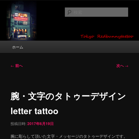
メ
タトゥーデザイン・画像の紹介（和彫り・ワンポイント・girl tattoo）
イ
検
ン
索
コ
東京 タトゥースタジオ 吉祥寺 Red
ン
テ
Bunny Tattoo タトゥーデザイン・タ
ン
メ
ホーム
トゥー画像
ツ
イ
へ
ン
移
メ
投
←
前へ
次へ
→
動
ニ
稿
ュ
ナ
ー
ビ
ゲ
腕・文字のタトゥーデザイン
ー
シ
letter tattoo
ョ
ン
投稿日時:
2017年6月19日
腕に彫らして頂いた文字・メッセージのタトゥーデザインです。