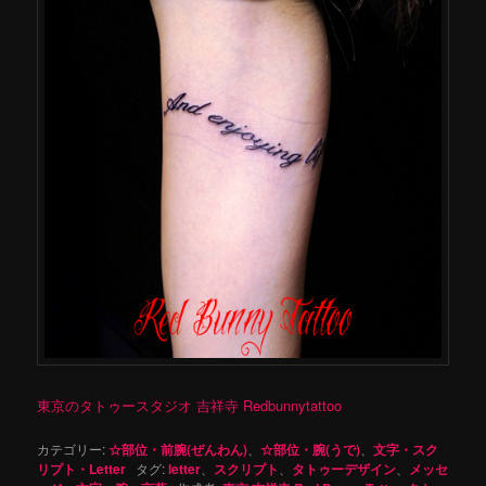
東京のタトゥースタジオ 吉祥寺 Redbunnytattoo
カテゴリー:
☆部位・前腕(ぜんわん)
、
☆部位・腕(うで)
、
文字・スク
リプト・Letter
タグ:
letter
、
スクリプト
、
タトゥーデザイン
、
メッセ