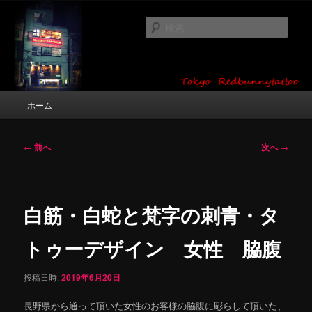
メ
タトゥーデザイン・画像の紹介（和彫り・ワンポイント・girl tattoo）
イ
検
ン
索
コ
東京 タトゥースタジオ 吉祥寺 Red
ン
テ
Bunny Tattoo タトゥーデザイン・タ
ン
メ
ホーム
トゥー画像
ツ
イ
へ
ン
移
メ
投
←
前へ
次へ
→
動
ニ
稿
ュ
ナ
ー
ビ
ゲ
白筋・白蛇と梵字の刺青・タ
ー
シ
トゥーデザイン 女性 脇腹
ョ
ン
投稿日時:
2019年6月20日
長野県から通って頂いた女性のお客様の脇腹に彫らして頂いた、