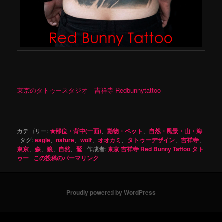
東京のタトゥースタジオ 吉祥寺 Redbunnytattoo
カテゴリー:
★部位・背中(一面)
、
動物・ペット
、
自然・風景・山・海
タグ:
eagle
、
nature
、
wolf
、
オオカミ
、
タトゥーデザイン
、
吉祥寺
、
東京
、
森
、
狼
、
自然
、
鷲
作成者:
東京 吉祥寺 Red Bunny Tattoo タト
ゥー
この投稿のパーマリンク
Proudly powered by WordPress