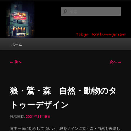
メ
タトゥーデザイン・画像の紹介（和彫り・ワンポイント・girl tattoo）
イ
検
ン
索
コ
東京 タトゥースタジオ 吉祥寺 Red
ン
テ
Bunny Tattoo タトゥーデザイン・タ
ン
メ
ホーム
トゥー画像
ツ
イ
へ
ン
移
メ
投
←
前へ
次へ
→
動
ニ
稿
ュ
ナ
ー
ビ
ゲ
狼・鷲・森 自然・動物のタ
ー
シ
トゥーデザイン
ョ
ン
投稿日時:
2021年8月19日
背中一面に彫らして頂いた、狼をメインに鷲・森・自然を表現し