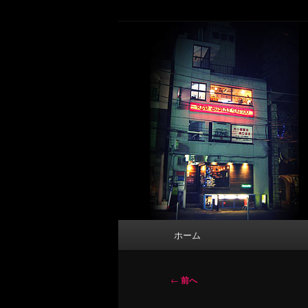
メ
タトゥーデザイン・画像の紹介（和彫
イ
ン
東京 タトゥース
コ
Tattoo 
ン
テ
ン
ツ
へ
移
動
メ
ホーム
イ
ン
メ
投
←
前へ
ニ
稿