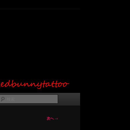
検
索
次へ
→