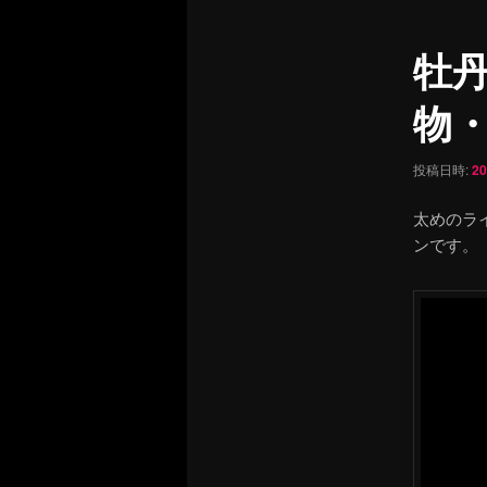
ュ
ナ
ー
ビ
牡
ゲ
ー
物
シ
ョ
ン
投稿日時:
2
太めのラ
ンです。