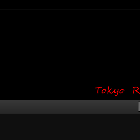
り・ワンポイント・girl tattoo）
タジオ 吉祥寺 Red Bunny
タトゥーデザイン・タトゥー画像