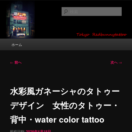
メ
タトゥーデザイン・画像の紹介（和彫り・ワンポイント・girl tattoo）
イ
検
ン
索
コ
東京 タトゥースタジオ 吉祥寺 Red
ン
テ
Bunny Tattoo タトゥーデザイン・タ
ン
メ
ホーム
トゥー画像
ツ
イ
へ
ン
移
メ
投
←
前へ
次へ
→
動
ニ
稿
ュ
ナ
ー
ビ
ゲ
水彩風ガネーシャのタトゥー
ー
シ
デザイン 女性のタトゥー・
ョ
ン
背中・water color tattoo
投稿日時:
2026年4月18日