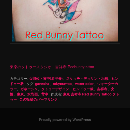
東京のタトゥースタジオ 吉祥寺 Redbunnytattoo
カテゴリー:
☆部位・背中(肩甲骨)
、
スケッチ・デッサン・水彩
、
ヒン
ドゥー教
タグ:
ganesha
、
tokyotattoo
、
water color
、
ウォーターカ
ラー
、
ガネーシャ
、
タトゥーデザイン
、
ヒンドゥー教
、
吉祥寺
、
女
性
、
東京
、
水彩画
、
背中
作成者:
東京 吉祥寺 Red Bunny Tattoo タト
ゥー
この投稿のパーマリンク
Proudly powered by WordPress