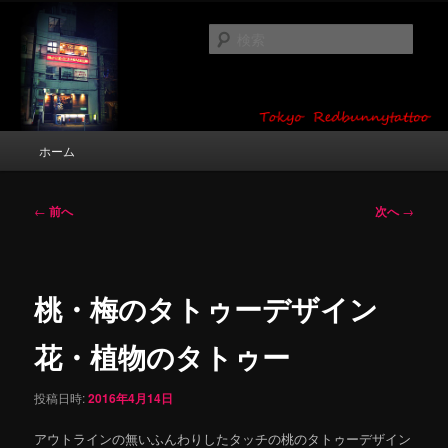
メ
タトゥーデザイン・画像の紹介（和彫り・ワンポイント・girl tattoo）
イ
検
ン
索
コ
東京 タトゥースタジオ 吉祥寺 Red
ン
テ
Bunny Tattoo タトゥーデザイン・タ
ン
メ
ホーム
トゥー画像
ツ
イ
へ
ン
移
メ
投
←
前へ
次へ
→
動
ニ
稿
ュ
ナ
ー
ビ
ゲ
桃・梅のタトゥーデザイン
ー
シ
花・植物のタトゥー
ョ
ン
投稿日時:
2016年4月14日
アウトラインの無いふんわりしたタッチの桃のタトゥーデザイン