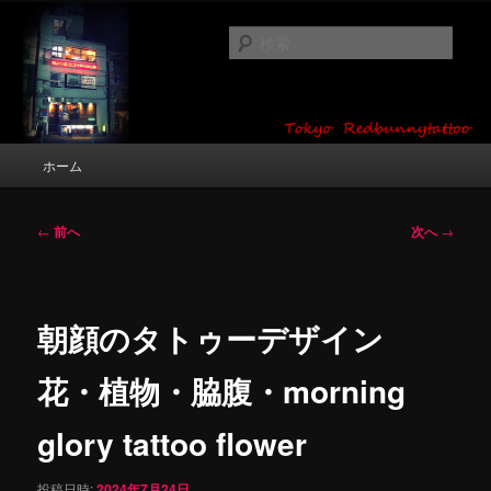
メ
タトゥーデザイン・画像の紹介（和彫り・ワンポイント・girl tattoo）
イ
検
ン
索
コ
東京 タトゥースタジオ 吉祥寺 Red
ン
テ
Bunny Tattoo タトゥーデザイン・タ
ン
メ
ホーム
トゥー画像
ツ
イ
へ
ン
移
メ
投
←
前へ
次へ
→
動
ニ
稿
ュ
ナ
ー
ビ
ゲ
朝顔のタトゥーデザイン
ー
シ
花・植物・脇腹・morning
ョ
ン
glory tattoo flower
投稿日時:
2024年7月24日