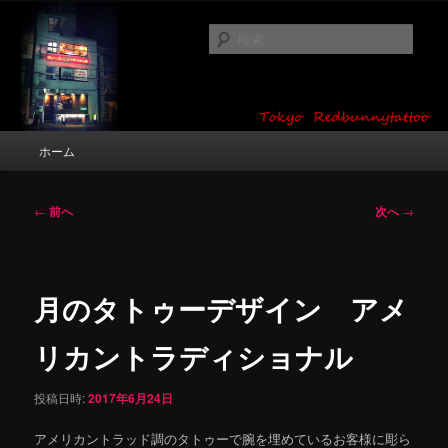
メ
タトゥーデザイン・画像の紹介（和彫り・ワンポイント・girl tattoo）
イ
検
ン
索
コ
東京 タトゥースタジオ 吉祥寺 Red
ン
テ
Bunny Tattoo タトゥーデザイン・タ
ン
メ
ホーム
トゥー画像
ツ
イ
へ
ン
移
メ
投
←
前へ
次へ
→
動
ニ
稿
ュ
ナ
ー
ビ
ゲ
月のタトゥーデザイン アメ
ー
シ
リカントラディショナル
ョ
ン
投稿日時:
2017年6月24日
アメリカントラッド調のタトゥーで腕を埋めているお客様に彫ら