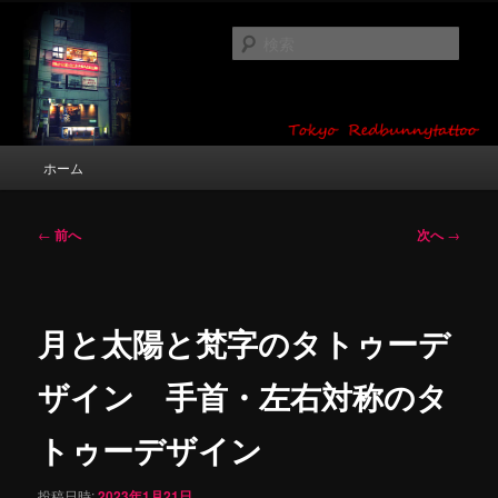
メ
タトゥーデザイン・画像の紹介（和彫り・ワンポイント・girl tattoo）
イ
検
ン
索
コ
東京 タトゥースタジオ 吉祥寺 Red
ン
テ
Bunny Tattoo タトゥーデザイン・タ
ン
メ
ホーム
トゥー画像
ツ
イ
へ
ン
移
メ
投
←
前へ
次へ
→
動
ニ
稿
ュ
ナ
ー
ビ
ゲ
月と太陽と梵字のタトゥーデ
ー
シ
ザイン 手首・左右対称のタ
ョ
ン
トゥーデザイン
投稿日時:
2023年1月21日