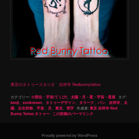
東京のタトゥースタジオ 吉祥寺 Redbunnytattoo
カテゴリー:
☆部位・手首(てくび)
、
太陽・月・星・宇宙・星座
タグ:
bonji
、
sun&moon
、
タトゥーデザイン
、
タラーク
、
バン
、
吉祥寺
、
太
陽
、
左右対称
、
手首
、
月
、
東京
、
梵字
作成者:
東京 吉祥寺 Red
Bunny Tattoo タトゥー
この投稿のパーマリンク
Proudly powered by WordPress