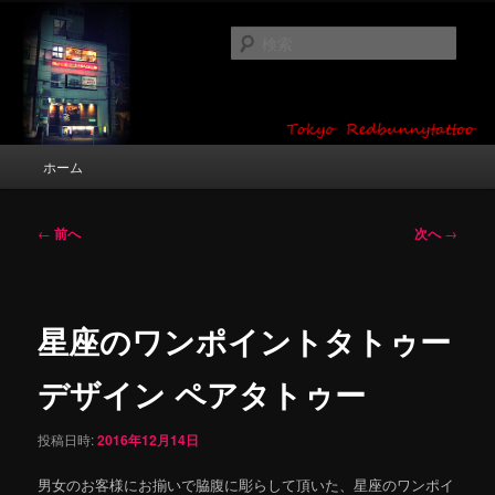
メ
タトゥーデザイン・画像の紹介（和彫り・ワンポイント・girl tattoo）
イ
検
ン
索
コ
東京 タトゥースタジオ 吉祥寺 Red
ン
テ
Bunny Tattoo タトゥーデザイン・タ
ン
メ
ホーム
トゥー画像
ツ
イ
へ
ン
移
メ
投
←
前へ
次へ
→
動
ニ
稿
ュ
ナ
ー
ビ
ゲ
星座のワンポイントタトゥー
ー
シ
デザイン ペアタトゥー
ョ
ン
投稿日時:
2016年12月14日
男女のお客様にお揃いで脇腹に彫らして頂いた、星座のワンポイ