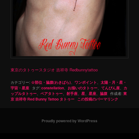
東京のタトゥースタジオ 吉祥寺 Redbunnytattoo
カテゴリー:
☆部位・脇腹(わきばら)
、
ワンポイント
、
太陽・月・星・
宇宙・星座
タグ:
constellation
、
お揃いのタトゥー
、
てんびん座
、
カ
ップルタトゥー
、
ペアタトゥー
、
射手座
、
星
、
星座
、
脇腹
作成者:
東
京 吉祥寺 Red Bunny Tattoo タトゥー
この投稿のパーマリンク
Proudly powered by WordPress