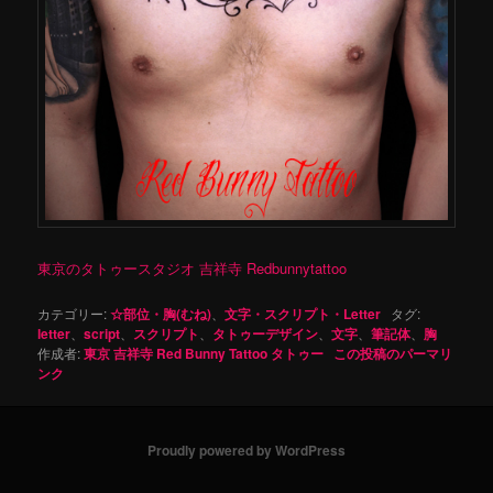
東京のタトゥースタジオ 吉祥寺 Redbunnytattoo
カテゴリー:
☆部位・胸(むね)
、
文字・スクリプト・Letter
タグ:
letter
、
script
、
スクリプト
、
タトゥーデザイン
、
文字
、
筆記体
、
胸
作成者:
東京 吉祥寺 Red Bunny Tattoo タトゥー
この投稿のパーマリ
ンク
Proudly powered by WordPress