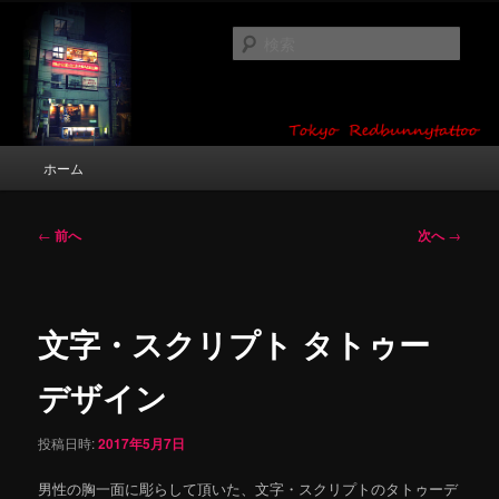
メ
タトゥーデザイン・画像の紹介（和彫り・ワンポイント・girl tattoo）
イ
検
ン
索
コ
東京 タトゥースタジオ 吉祥寺 Red
ン
テ
Bunny Tattoo タトゥーデザイン・タ
ン
メ
ホーム
トゥー画像
ツ
イ
へ
ン
移
メ
投
←
前へ
次へ
→
動
ニ
稿
ュ
ナ
ー
ビ
ゲ
文字・スクリプト タトゥー
ー
シ
デザイン
ョ
ン
投稿日時:
2017年5月7日
男性の胸一面に彫らして頂いた、文字・スクリプトのタトゥーデ