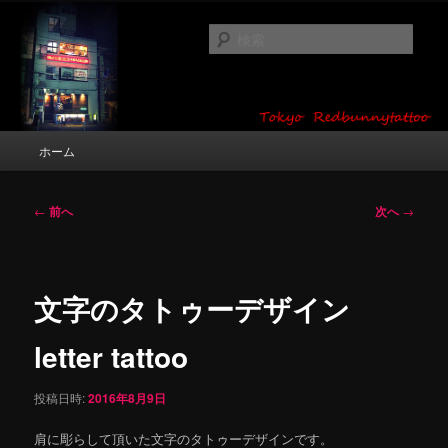
メ
タトゥーデザイン・画像の紹介（和彫り・ワンポイント・girl tattoo）
イ
検
ン
索
コ
東京 タトゥースタジオ 吉祥寺 Red
ン
テ
Bunny Tattoo タトゥーデザイン・タ
ン
メ
ホーム
トゥー画像
ツ
イ
へ
ン
移
メ
投
←
前へ
次へ
→
動
ニ
稿
ュ
ナ
ー
ビ
ゲ
文字のタトゥーデザイン
ー
シ
letter tattoo
ョ
ン
投稿日時:
2016年8月9日
肩に彫らして頂いた文字のタトゥーデザインです。