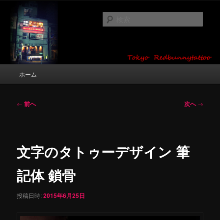
メ
タトゥーデザイン・画像の紹介（和彫り・ワンポイント・girl tattoo）
イ
検
ン
索
コ
東京 タトゥースタジオ 吉祥寺 Red
ン
テ
Bunny Tattoo タトゥーデザイン・タ
ン
メ
ホーム
トゥー画像
ツ
イ
へ
ン
移
メ
投
←
前へ
次へ
→
動
ニ
稿
ュ
ナ
ー
ビ
ゲ
文字のタトゥーデザイン 筆
ー
シ
記体 鎖骨
ョ
ン
投稿日時:
2015年6月25日