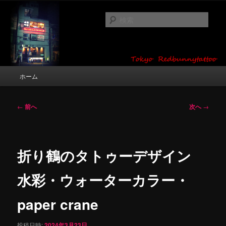
メ
タトゥーデザイン・画像の紹介（和彫り・ワンポイント・girl tattoo）
イ
検
ン
索
コ
東京 タトゥースタジオ 吉祥寺 Red
ン
テ
Bunny Tattoo タトゥーデザイン・タ
ン
メ
ホーム
トゥー画像
ツ
イ
へ
ン
移
メ
投
←
前へ
次へ
→
動
ニ
稿
ュ
ナ
ー
ビ
ゲ
折り鶴のタトゥーデザイン
ー
シ
水彩・ウォーターカラー・
ョ
ン
paper crane
投稿日時:
2024年3月23日