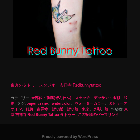
東京のタトゥースタジオ 吉祥寺 Redbunnytattoo
カテゴリー:
☆部位・前腕(ぜんわん)
、
スケッチ・デッサン・水彩
、
和
物
タグ:
paper crane
、
watercolor
、
ウォーターカラー
、
タトゥーデ
ザイン
、
前腕
、
吉祥寺
、
折り紙
、
折り鶴
、
東京
、
水彩
、
鶴
作成者:
東
京 吉祥寺 Red Bunny Tattoo タトゥー
この投稿のパーマリンク
Proudly powered by WordPress