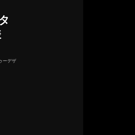
タ
様
ゥーデザ