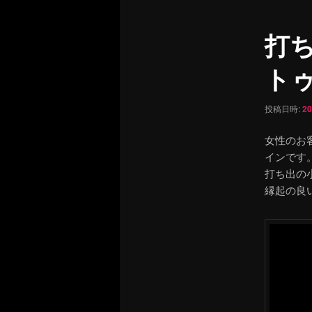
ュ
ナ
ー
ビ
打
ゲ
ー
ト
シ
ョ
ン
投稿日時:
2
女性のお
インです
打ち出の
縁起の良