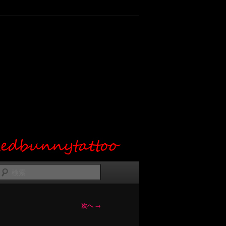
検
索
次へ
→