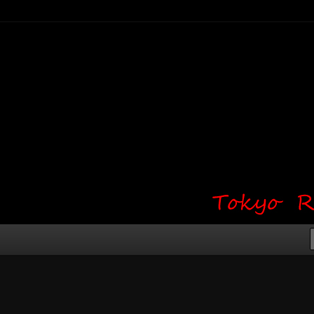
り・ワンポイント・girl tattoo）
タジオ 吉祥寺 Red Bunny
タトゥーデザイン・タトゥー画像