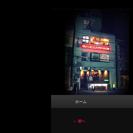
メ
タトゥーデザイン・画像の紹介（和彫
イ
ン
東京 タトゥース
コ
Tattoo 
ン
テ
ン
ツ
へ
移
動
メ
ホーム
イ
ン
メ
投
←
前へ
ニ
稿