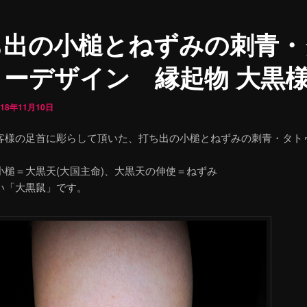
ち出の小槌とねずみの刺青・
ゥーデザイン 縁起物 大黒
018年11月10日
客様の足首に彫らして頂いた、打ち出の小槌とねずみの刺青・タト
。
小槌＝大黒天(大国主命)、大黒天の伸使＝ねずみ
い「大黒鼠」です。