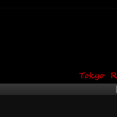
り・ワンポイント・girl tattoo）
タジオ 吉祥寺 Red Bunny
タトゥーデザイン・タトゥー画像