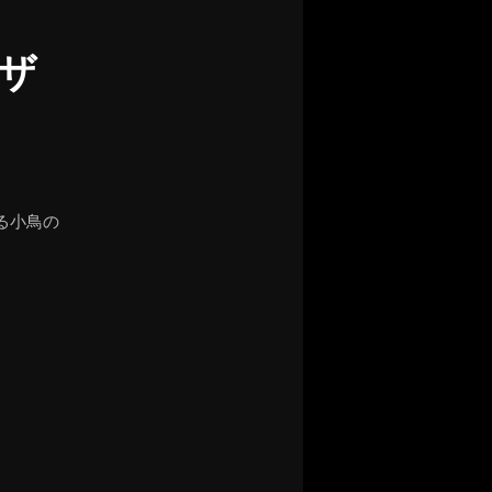
ザ
る小鳥の