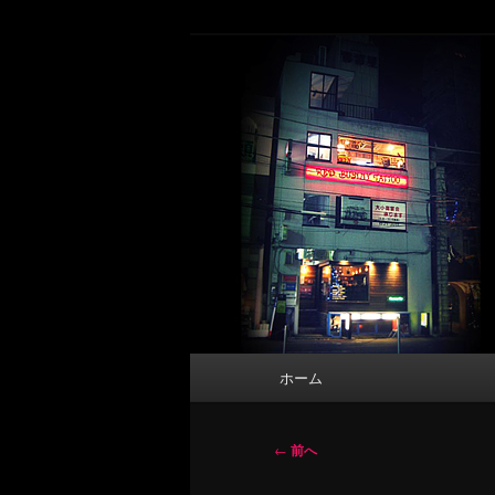
メ
タトゥーデザイン・画像の紹介（和彫
イ
ン
東京 タトゥース
コ
Tattoo 
ン
テ
ン
ツ
へ
移
動
メ
ホーム
イ
ン
メ
投
←
前へ
ニ
稿