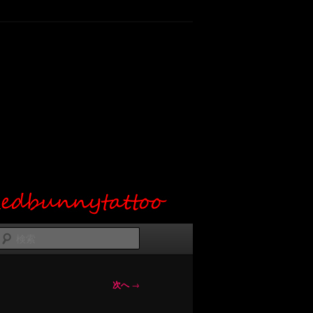
検
索
次へ
→