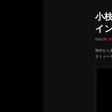
ュ
ナ
ー
ビ
小
ゲ
ー
イン 
シ
ョ
ン
投稿日時:
2
海外から
タトゥー