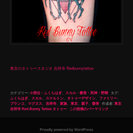
東京のタトゥースタジオ 吉祥寺 Redbunnytattoo
カテゴリー:
☆部位・ふくらはぎ
、
スカル・骸骨・死神・野晒
タグ:
ふくらはぎ
、
スカル
、
スケルトン
、
タトゥーデザイン
、
ファミリー
、
ブランコ
、
マグヌス
、
吉祥寺
、
家族
、
東京
、
親子
、
骸骨
作成者:
東京
吉祥寺 Red Bunny Tattoo タトゥー
この投稿のパーマリンク
Proudly powered by WordPress