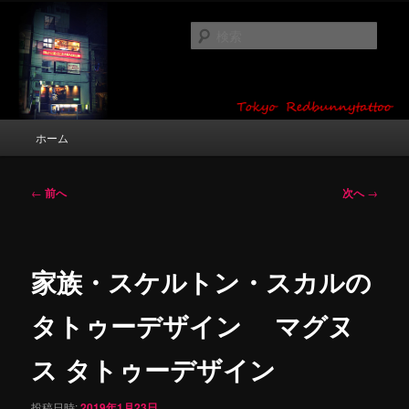
メ
タトゥーデザイン・画像の紹介（和彫り・ワンポイント・girl tattoo）
イ
検
ン
索
コ
東京 タトゥースタジオ 吉祥寺 Red
ン
テ
Bunny Tattoo タトゥーデザイン・タ
ン
メ
ホーム
トゥー画像
ツ
イ
へ
ン
移
メ
投
←
前へ
次へ
→
動
ニ
稿
ュ
ナ
ー
ビ
ゲ
家族・スケルトン・スカルの
ー
シ
タトゥーデザイン マグヌ
ョ
ン
ス タトゥーデザイン
投稿日時:
2019年1月23日