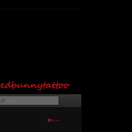
検
索
次へ
→