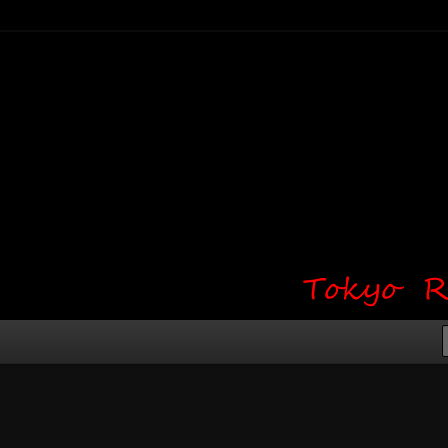
り・ワンポイント・girl tattoo）
タジオ 吉祥寺 Red Bunny
タトゥーデザイン・タトゥー画像