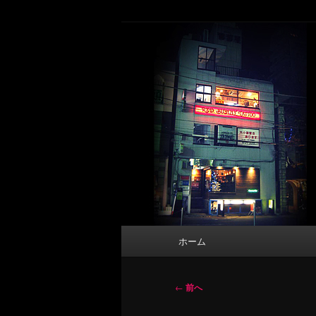
メ
タトゥーデザイン・画像の紹介（和彫
イ
ン
東京 タトゥース
コ
Tattoo 
ン
テ
ン
ツ
へ
移
動
メ
ホーム
イ
ン
メ
投
←
前へ
ニ
稿