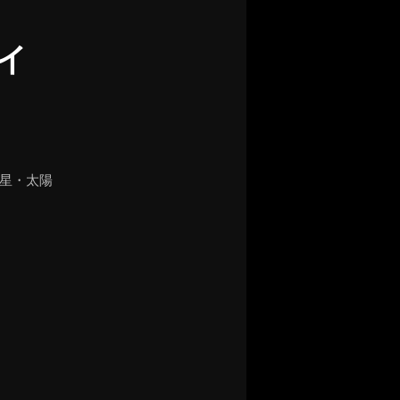
イ
惑星・太陽