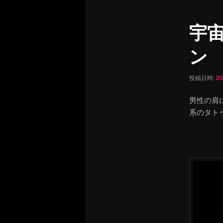
ュ
ナ
ー
ビ
宇
ゲ
ー
ン
シ
ョ
ン
投稿日時:
2
男性の肩
系のタト