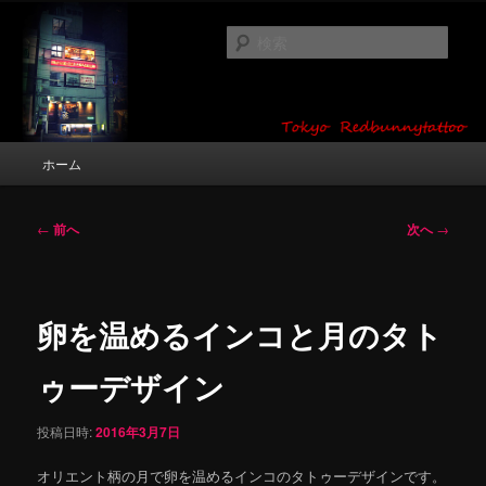
メ
タトゥーデザイン・画像の紹介（和彫り・ワンポイント・girl tattoo）
イ
検
ン
索
コ
東京 タトゥースタジオ 吉祥寺 Red
ン
テ
Bunny Tattoo タトゥーデザイン・タ
ン
メ
ホーム
トゥー画像
ツ
イ
へ
ン
移
メ
投
←
前へ
次へ
→
動
ニ
稿
ュ
ナ
ー
ビ
ゲ
卵を温めるインコと月のタト
ー
シ
ゥーデザイン
ョ
ン
投稿日時:
2016年3月7日
オリエント柄の月で卵を温めるインコのタトゥーデザインです。