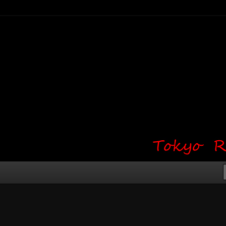
り・ワンポイント・girl tattoo）
タジオ 吉祥寺 Red Bunny
タトゥーデザイン・タトゥー画像