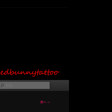
検
索
次へ
→