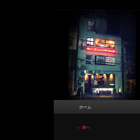
メ
タトゥーデザイン・画像の紹介（和彫
イ
ン
東京 タトゥース
コ
Tattoo 
ン
テ
ン
ツ
へ
移
動
メ
ホーム
イ
ン
メ
投
←
前へ
ニ
稿