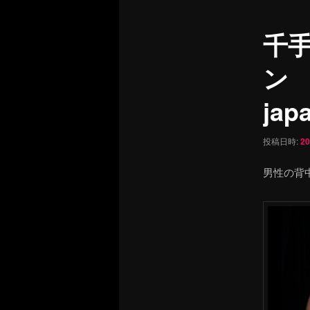
ュ
ナ
ー
ビ
千
ゲ
ー
ン
シ
ョ
jap
ン
投稿日時:
2
男性の背