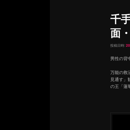
ュ
ナ
ー
ビ
千
ゲ
ー
面
シ
ョ
ン
投稿日時:
2
男性の背
万能の救
見通す」
の王「蓮