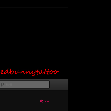
検
索
次へ
→