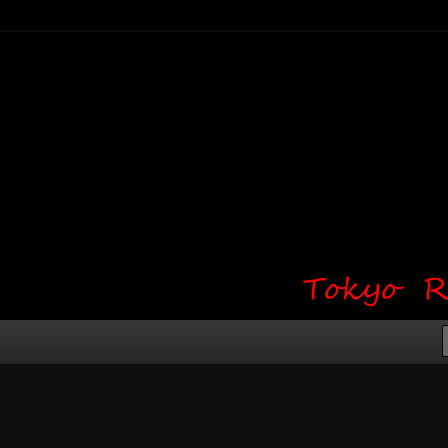
り・ワンポイント・girl tattoo）
タジオ 吉祥寺 Red Bunny
タトゥーデザイン・タトゥー画像