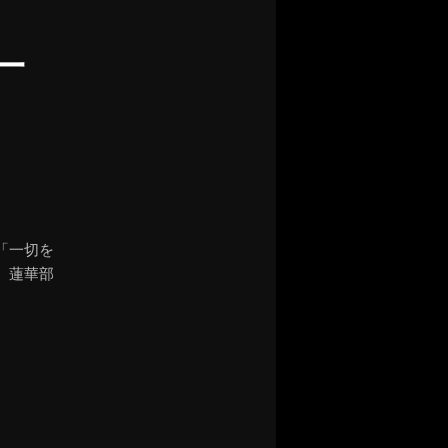
一
「一切を
、蓮華部