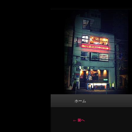
メ
タトゥーデザイン・画像の紹介（和彫
イ
ン
東京 タトゥース
コ
Tattoo 
ン
テ
ン
ツ
へ
移
動
メ
ホーム
イ
ン
メ
投
←
前へ
ニ
稿