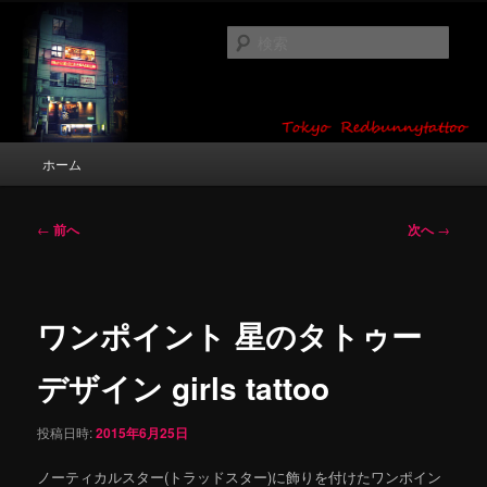
メ
タトゥーデザイン・画像の紹介（和彫り・ワンポイント・girl tattoo）
イ
検
ン
索
コ
東京 タトゥースタジオ 吉祥寺 Red
ン
テ
Bunny Tattoo タトゥーデザイン・タ
ン
メ
ホーム
トゥー画像
ツ
イ
へ
ン
移
メ
投
←
前へ
次へ
→
動
ニ
稿
ュ
ナ
ー
ビ
ゲ
ワンポイント 星のタトゥー
ー
シ
デザイン girls tattoo
ョ
ン
投稿日時:
2015年6月25日
ノーティカルスター(トラッドスター)に飾りを付けたワンポイン