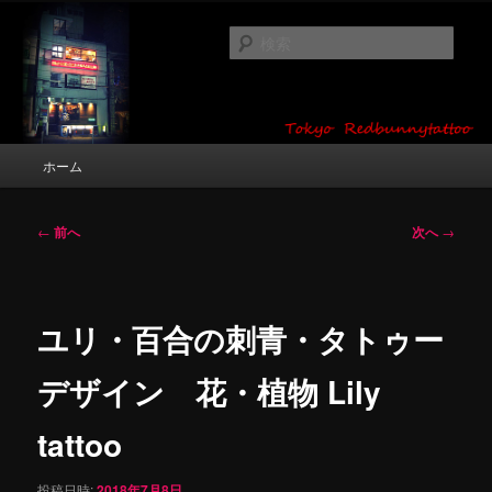
メ
タトゥーデザイン・画像の紹介（和彫り・ワンポイント・girl tattoo）
イ
検
ン
索
コ
東京 タトゥースタジオ 吉祥寺 Red
ン
テ
Bunny Tattoo タトゥーデザイン・タ
ン
メ
ホーム
トゥー画像
ツ
イ
へ
ン
移
メ
投
←
前へ
次へ
→
動
ニ
稿
ュ
ナ
ー
ビ
ゲ
ユリ・百合の刺青・タトゥー
ー
シ
デザイン 花・植物 Lily
ョ
ン
tattoo
投稿日時:
2018年7月8日