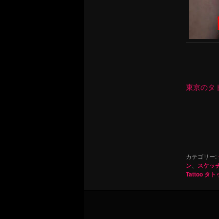
東京のタトゥ
カテゴリー:
ン
、
スケッ
Tattoo タ