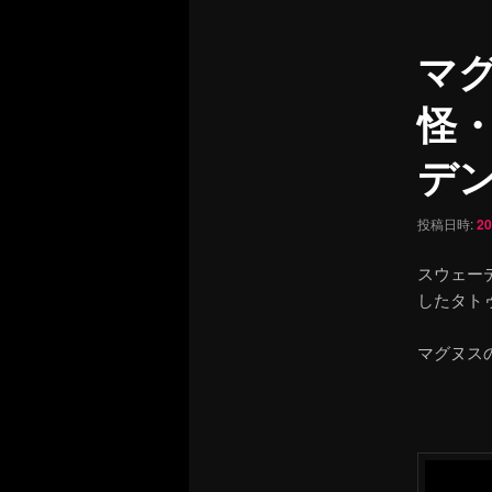
ュ
ナ
ー
ビ
マ
ゲ
ー
怪
シ
ョ
デ
ン
投稿日時:
2
スウェー
したタト
マグヌス