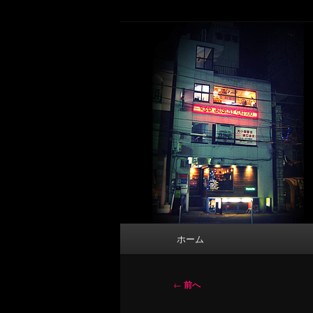
メ
タトゥーデザイン・画像の紹介（和彫
イ
ン
東京 タトゥース
コ
Tattoo 
ン
テ
ン
ツ
へ
移
動
メ
ホーム
イ
ン
メ
投
←
前へ
ニ
稿