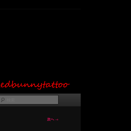
検
索
次へ
→