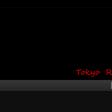
り・ワンポイント・girl tattoo）
タジオ 吉祥寺 Red Bunny
タトゥーデザイン・タトゥー画像