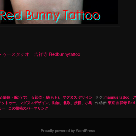
ースタジオ 吉祥寺 Redbunnytattoo
☆部位・腕(うで)
、
☆部位・腿(もも)
、
マグヌス デザイン
タグ:
magnus tattoo
、
チタトゥー
、
マグヌスデザイン
、
動物
、
北欧
、
妖怪
、
小鳥
作成者:
東京 吉祥寺 Red 
トゥー
この投稿のパーマリンク
Proudly powered by WordPress