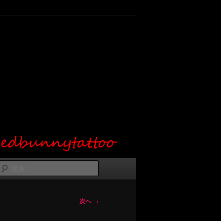
検
索
次へ
→