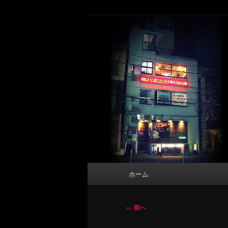
メ
タトゥーデザイン・画像の紹介（和彫
イ
ン
東京 タトゥース
コ
Tattoo 
ン
テ
ン
ツ
へ
移
動
メ
ホーム
イ
ン
メ
投
←
前へ
ニ
稿