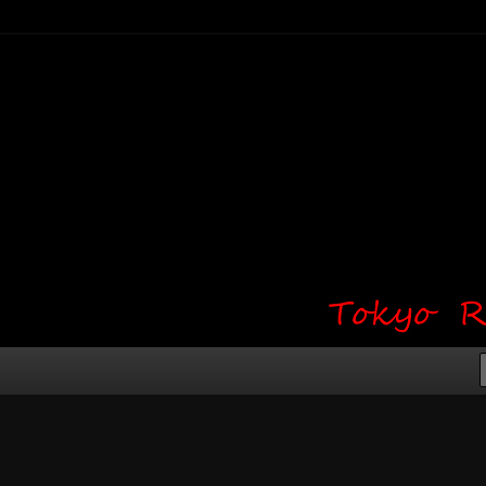
り・ワンポイント・girl tattoo）
タジオ 吉祥寺 Red Bunny
タトゥーデザイン・タトゥー画像