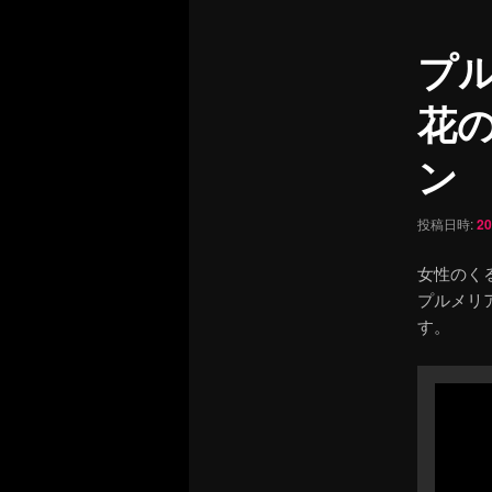
ュ
ナ
ー
ビ
プ
ゲ
ー
花
シ
ョ
ン
ン
投稿日時:
2
女性のく
プルメリ
す。