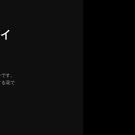
ン
イ
ーです。
する花で