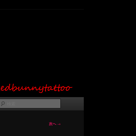
検
索
次へ
→