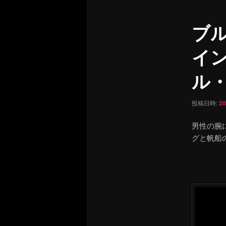
ュ
ナ
ー
ビ
ブ
ゲ
ー
イ
シ
ョ
ル・b
ン
投稿日時:
2
男性の腕
グと帆船