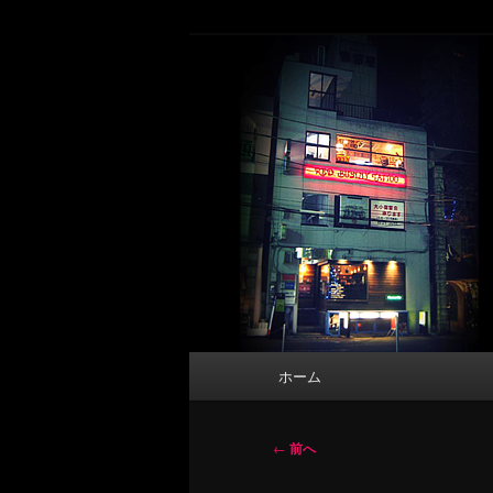
メ
タトゥーデザイン・画像の紹介（和彫
イ
ン
東京 タトゥース
コ
Tattoo 
ン
テ
ン
ツ
へ
移
動
メ
ホーム
イ
ン
メ
投
←
前へ
ニ
稿