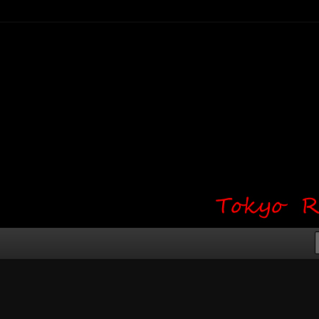
り・ワンポイント・girl tattoo）
タジオ 吉祥寺 Red Bunny
タトゥーデザイン・タトゥー画像