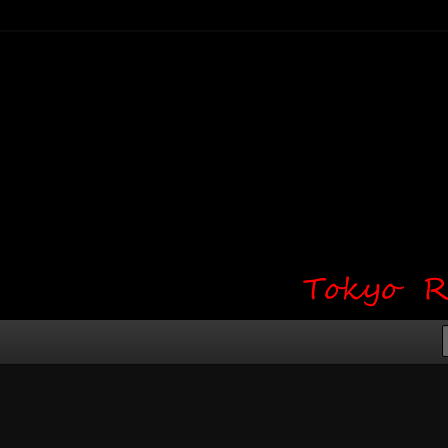
り・ワンポイント・girl tattoo）
タジオ 吉祥寺 Red Bunny
タトゥーデザイン・タトゥー画像