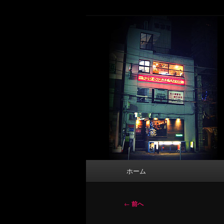
メ
タトゥーデザイン・画像の紹介（和彫
イ
ン
東京 タトゥース
コ
Tattoo 
ン
テ
ン
ツ
へ
移
動
メ
ホーム
イ
ン
メ
投
←
前へ
ニ
稿