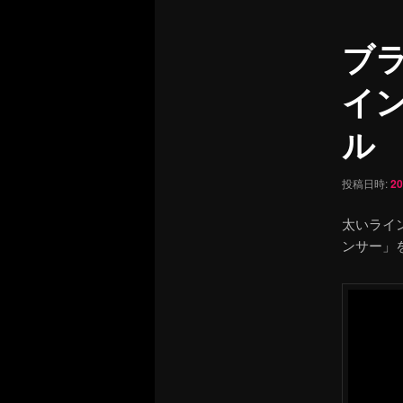
ュ
ナ
ー
ビ
ブ
ゲ
ー
イ
シ
ョ
ル
ン
投稿日時:
2
太いライ
ンサー」