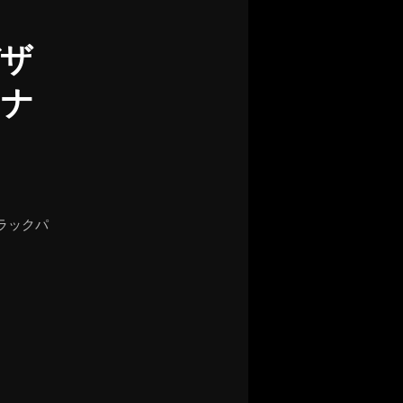
ザ
ョナ
ラックパ