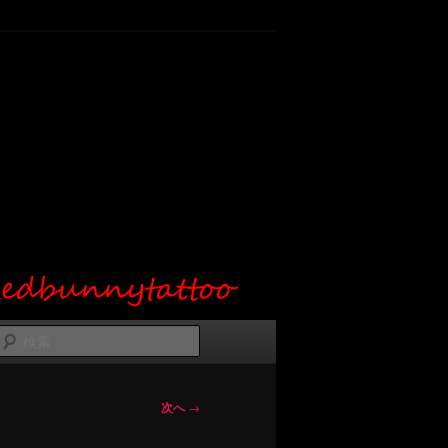
検
索
次へ
→