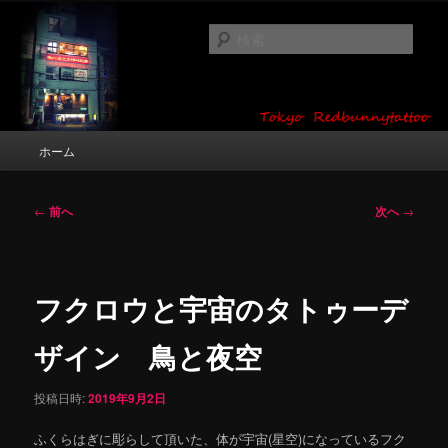
メ
タトゥーデザイン・画像の紹介（和彫り・ワンポイント・girl tattoo）
イ
検
ン
索
コ
東京 タトゥースタジオ 吉祥寺 Red
ン
テ
Bunny Tattoo タトゥーデザイン・タ
ン
メ
ホーム
トゥー画像
ツ
イ
へ
ン
移
メ
投
←
前へ
次へ
→
動
ニ
稿
ュ
ナ
ー
ビ
ゲ
フクロウと宇宙のタトゥーデ
ー
シ
ザイン 鳥と夜空
ョ
ン
投稿日時:
2019年9月2日
ふくらはぎに彫らして頂いた、体が宇宙(星空)になっているフク