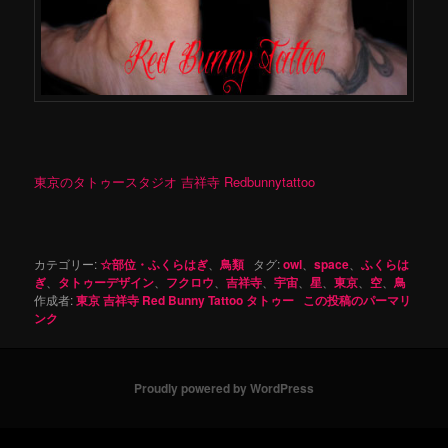
東京のタトゥースタジオ 吉祥寺 Redbunnytattoo
カテゴリー:
☆部位・ふくらはぎ
、
鳥類
タグ:
owl
、
space
、
ふくらは
ぎ
、
タトゥーデザイン
、
フクロウ
、
吉祥寺
、
宇宙
、
星
、
東京
、
空
、
鳥
作成者:
東京 吉祥寺 Red Bunny Tattoo タトゥー
この投稿のパーマリ
ンク
Proudly powered by WordPress