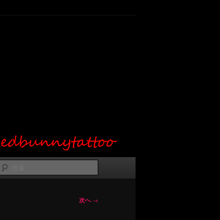
検
索
次へ
→