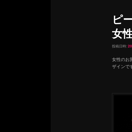
ュ
ナ
ー
ビ
ピ
ゲ
ー
女
シ
ョ
ン
投稿日時:
2
女性のお
ザインで