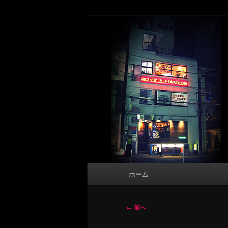
メ
タトゥーデザイン・画像の紹介（和彫
イ
ン
東京 タトゥース
コ
Tattoo 
ン
テ
ン
ツ
へ
移
動
メ
ホーム
イ
ン
メ
投
←
前へ
ニ
稿