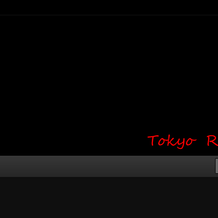
り・ワンポイント・girl tattoo）
タジオ 吉祥寺 Red Bunny
タトゥーデザイン・タトゥー画像