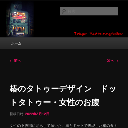
メ
タトゥーデザイン・画像の紹介（和彫り・ワンポイント・girl tattoo）
イ
検
ン
索
コ
東京 タトゥースタジオ 吉祥寺 Red
ン
テ
Bunny Tattoo タトゥーデザイン・タ
ン
メ
ホーム
トゥー画像
ツ
イ
へ
ン
移
メ
投
←
前へ
次へ
→
動
ニ
稿
ュ
ナ
ー
ビ
ゲ
椿のタトゥーデザイン ドッ
ー
シ
トタトゥー・女性のお腹
ョ
ン
投稿日時:
2022年6月12日
女性の下腹部に彫らして頂いた、黒とドットで表現した椿のタト