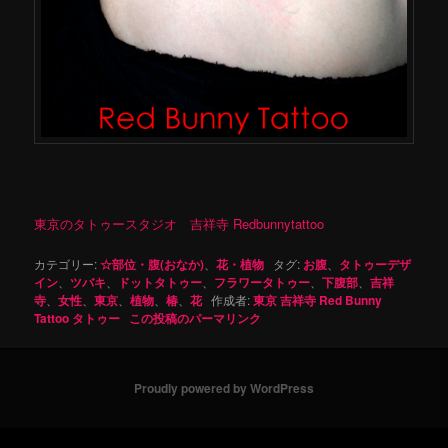
東京のタトゥースタジオ 吉祥寺 Redbunnytattoo
カテゴリー:
☆部位・腹(おなか)
、
花・植物
タグ:
お腹
、
タトゥーデザ
イン
、
ツバキ
、
ドットタトゥー
、
フラワータトゥー
、
下腹部
、
吉祥
寺
、
女性
、
東京
、
植物
、
椿
、
花
作成者:
東京 吉祥寺 Red Bunny
Tattoo タトゥー
この投稿のパーマリンク
Proudly powered by WordPress