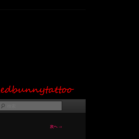
検
索
次へ
→