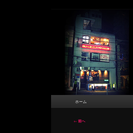
メ
タトゥーデザイン・画像の紹介（和彫
イ
ン
東京 タトゥース
コ
Tattoo 
ン
テ
ン
ツ
へ
移
動
メ
ホーム
イ
ン
メ
投
←
前へ
ニ
稿