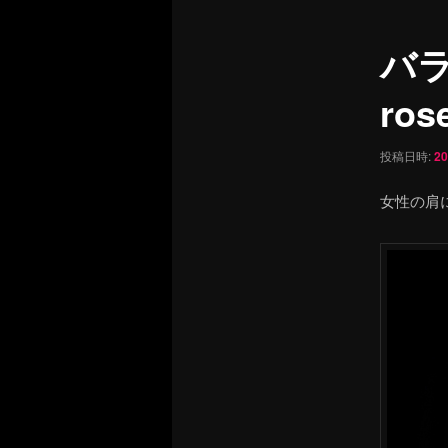
ュ
ナ
ー
ビ
バ
ゲ
ー
rose
シ
ョ
ン
投稿日時:
2
女性の肩