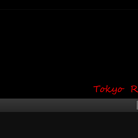
り・ワンポイント・girl tattoo）
タジオ 吉祥寺 Red Bunny
タトゥーデザイン・タトゥー画像