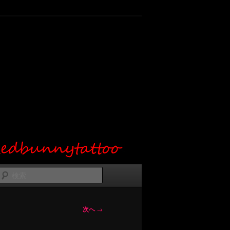
検
索
次へ
→