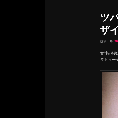
ュ
ナ
ー
ビ
ツ
ゲ
ー
ザイン
シ
ョ
ン
投稿日時:
2
女性の腰
タトゥー