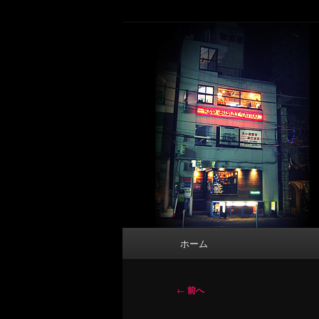
メ
タトゥーデザイン・画像の紹介（和彫
イ
ン
東京 タトゥース
コ
Tattoo 
ン
テ
ン
ツ
へ
移
動
メ
ホーム
イ
ン
メ
投
←
前へ
ニ
稿