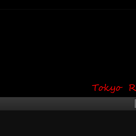
り・ワンポイント・girl tattoo）
タジオ 吉祥寺 Red Bunny
タトゥーデザイン・タトゥー画像