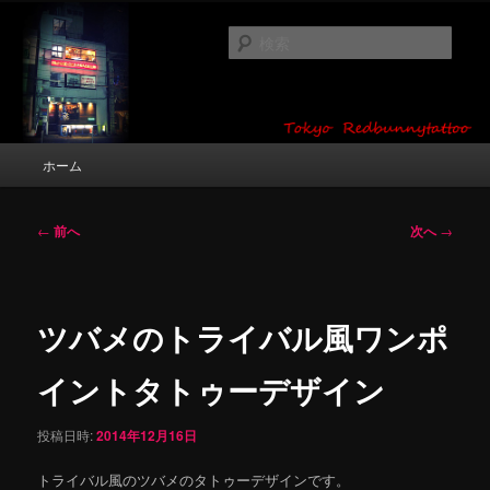
メ
タトゥーデザイン・画像の紹介（和彫り・ワンポイント・girl tattoo）
イ
検
ン
索
コ
東京 タトゥースタジオ 吉祥寺 Red
ン
テ
Bunny Tattoo タトゥーデザイン・タ
ン
メ
ホーム
トゥー画像
ツ
イ
へ
ン
移
メ
投
←
前へ
次へ
→
動
ニ
稿
ュ
ナ
ー
ビ
ゲ
ツバメのトライバル風ワンポ
ー
シ
イントタトゥーデザイン
ョ
ン
投稿日時:
2014年12月16日
トライバル風のツバメのタトゥーデザインです。