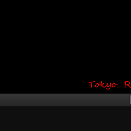
り・ワンポイント・girl tattoo）
タジオ 吉祥寺 Red Bunny
タトゥーデザイン・タトゥー画像