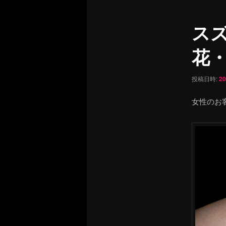
ュ
ナ
ー
ビ
ス
ゲ
ー
花
シ
ョ
ン
投稿日時:
2
女性のお