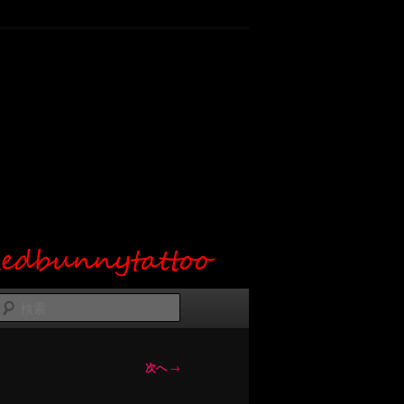
検
索
次へ
→