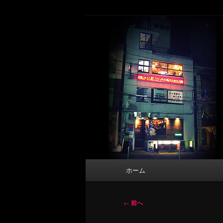
メ
タトゥーデザイン・画像の紹介（和彫
イ
ン
東京 タトゥース
コ
Tattoo 
ン
テ
ン
ツ
へ
移
動
メ
ホーム
イ
ン
メ
投
←
前へ
ニ
稿